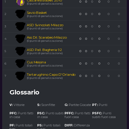
Castanea Basket 2010
1
0
0
0
0
0
0
(0 punti di penalizzazione)
Savio Basket
2
0
0
0
0
0
0
(0 punti di penalizzazione)
ASD Svincolati Milazzo
3
0
0
0
0
0
0
(0 punti di penalizzazione)
Ass Dil. Scarabeo Milazzo
4
0
0
0
0
0
0
(0 punti di penalizzazione)
ASD Pall. Bagheria 92
5
0
0
0
0
0
0
(0 punti di penalizzazione)
Cus Messina
6
0
0
0
0
0
0
(0 punti di penalizzazione)
Tartarughino Capo D'Orlando
7
0
0
0
0
0
0
(0 punti di penalizzazione)
Glossario
V:
Vittorie
S:
Sconfitte
G:
Partite Giocate
PT:
Punti
PFC:
Punti fatti
PSC:
Punti subiti
PFFC:
Punti fatti
PSFC:
Punti
in casa
in casa
fuori casa
subiti fuori casa
PF:
Punti totali
PS:
Punti totali
DIFF:
Differenza
fatti
subiti