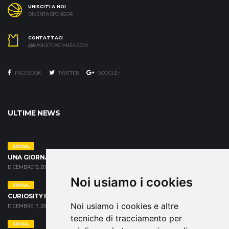
UNISCITI A NOI
DIVENTA SPONSOR
CONTATTACI
@BASKETCASTANEA.COM
FACEBOOK
TWITTER
GOOGLE+
ULTIME NEWS
SOCIAL
UNA GIORNATA SPECIALE ALLA CASA FAMIGLIA CRISTO RE
DICEMBRE 19, 2024
Noi usiamo i cookies
SOCIAL
CURIOSITY IS YOUR SUPER POWER
Noi usiamo i cookies e altre
DICEMBRE 17, 2024
tecniche di tracciamento per
SOCIAL