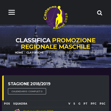
CLASSIFICA
PROMOZIONE
REGIONALE MASCHILE
HOME
CLASSIFICHE
PROMOZIONE REGIONALE MASCHILE
STAGIONE 2018/2019
CALENDARIO COMPLETO
POS
SQUADRA
V
S
G
PT
PFC
PSC
P