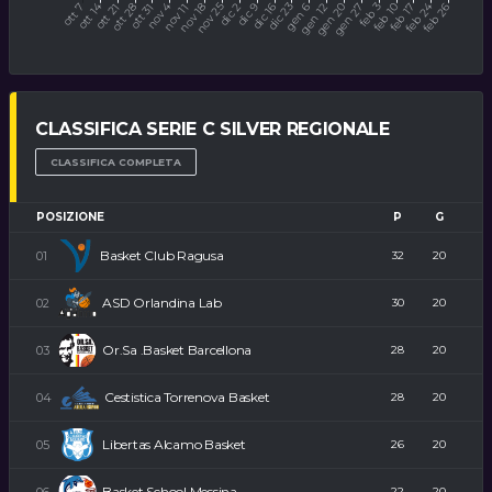
CLASSIFICA SERIE C SILVER REGIONALE
CLASSIFICA COMPLETA
POSIZIONE
P
G
Basket Club Ragusa
32
20
ASD Orlandina Lab
30
20
Or.Sa .Basket Barcellona
28
20
Cestistica Torrenova Basket
28
20
Libertas Alcamo Basket
26
20
Basket School Messina
22
20