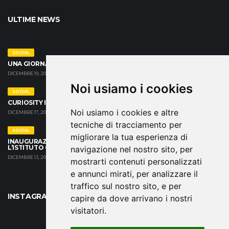
ULTIME NEWS
SOCIAL
UNA GIORNATA SPECIALE ALLA CASA FAMIGLIA CRISTO RE
DICEMBRE 19, 2024
Noi usiamo i cookies
SOCIAL
CURIOSITY IS YOUR SUPER POWER
Noi usiamo i cookies e altre
DICEMBRE 17, 2024
tecniche di tracciamento per
SOCIAL
migliorare la tua esperienza di
INAUGURAZIONE DELLA NUOVA PALESTRA SCOLASTICA PRESSO
L’ISTITUTO COMPRENSIVO SALVO D’ACQUISTO
navigazione nel nostro sito, per
DICEMBRE 13, 2024
mostrarti contenuti personalizzati
e annunci mirati, per analizzare il
traffico sul nostro sito, e per
INSTAGRAM
capire da dove arrivano i nostri
visitatori.