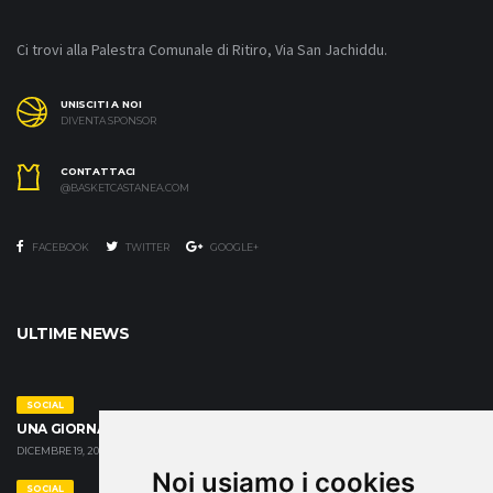
Ci trovi alla Palestra Comunale di Ritiro, Via San Jachiddu.
UNISCITI A NOI
DIVENTA SPONSOR
CONTATTACI
@BASKETCASTANEA.COM
FACEBOOK
TWITTER
GOOGLE+
ULTIME NEWS
SOCIAL
UNA GIORNATA SPECIALE ALLA CASA FAMIGLIA CRISTO RE
DICEMBRE 19, 2024
Noi usiamo i cookies
SOCIAL