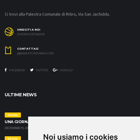
Ci trovi alla Palestra Comunale di Ritiro, Via San Jachiddu.
UNISCITI A NOI
DIVENTA SPONSOR
CONTATTACI
@BASKETCASTANEA.COM
FACEBOOK
TWITTER
GOOGLE+
ULTIME NEWS
SOCIAL
UNA GIORNATA SPECIALE ALLA CASA FAMIGLIA CRISTO RE
DICEMBRE 19, 2024
Noi usiamo i cookies
SOCIAL