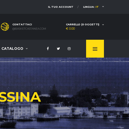
IL TUO ACCOUNT
LINGUA:
IT
CONTATTACI
CARRELLO (0 OGGETTI)
€ 0.00
@BASKETCASTANEA.COM
CATALOGO
SSINA