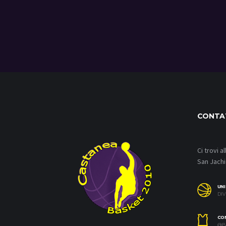
CONTA
Ci trovi a
San Jachi
UNI
DIV
CO
@B