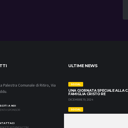
TTI
ULTIME NEWS
lla Palestra Comunale di Ritiro, Via
SOCIAL
UNA GIORNATA SPECIALE ALLA 
ddu.
FAMIGLIA CRISTO RE
DICEMBRE 19, 2024
SCITI A NOI
SOCIAL
ENTA SPONSOR
CURIOSITY IS YOUR SUPER POW
DICEMBRE 17, 2024
NTATTACI
ASKETCASTANEA.COM