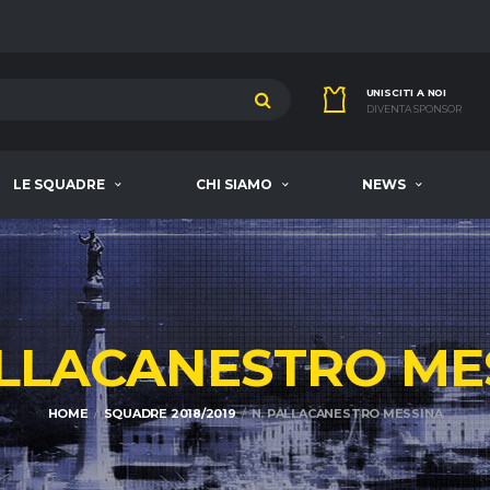
UNISCITI A NOI
DIVENTA SPONSOR
LE SQUADRE
CHI SIAMO
NEWS
ALLACANESTRO ME
HOME
SQUADRE 2018/2019
N. PALLACANESTRO MESSINA