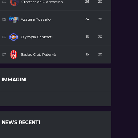
Grottacalda P.Armerina
26
20
Azzurra Pozzallo
24
20
Olympia Canicattì
16
20
Basket Club Paternò
16
20
IMMAGINI
NEWS RECENTI